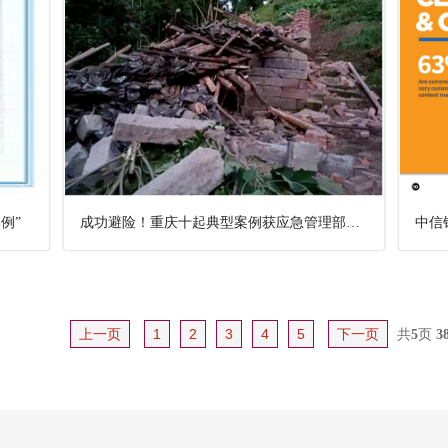
例”
成功避险！重庆十起典型案例获应急管理部通报表扬！
上一页
1
2
3
4
5
下一页
共
5
页
3