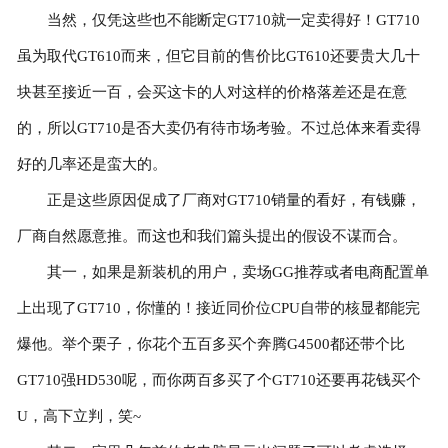
当然，仅凭这些也不能断定GT710就一定卖得好！GT710
虽为取代GT610而来，但它目前的售价比GT610还要贵大几十
块甚至接近一百，会买这卡的人对这样的价格落差还是在意
的，所以GT710是否大卖仍有待市场考验。不过总体来看卖得
好的几率还是蛮大的。
正是这些原因促成了厂商对GT710销量的看好，有钱赚，
厂商自然愿意推。而这也和我们篇头提出的假设不谋而合。
其一，如果是新装机的用户，卖场GG推荐或者电商配置单
上出现了GT710，你懂的！接近同价位CPU自带的核显都能完
爆他。举个栗子，你花个五百多买个奔腾G4500都还带个比
GT710强HD530呢，而你两百多买了个GT710还要再花钱买个
U，高下立判，笑~