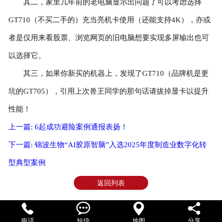
其二，家里几年前的老电脑显示出问题了可以考虑选择
GT710（不买二手的）充当亮机卡使用（还能支持4K），亦或
者是仅用来看股票、浏览网页的旧电脑想要实现多屏输出也可
以选择它。
其三，如果你新买的机器上，发现了GT710（品牌机是更
坑的GT705），引用上次兽王同学的那句话请拔掉显卡以提升
性能！
上一篇: 6起成功避险案例通报表扬！
下一篇: 锦波生物“AI胶原智脑”入选2025年度制造业数字化转
型典型案例
返回列表




电话
短信
地图
分享