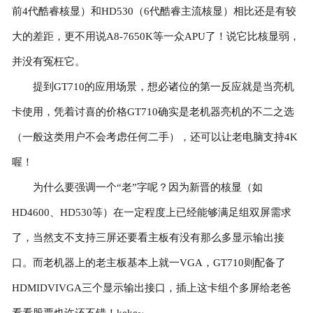
前4代酷睿核显）和HD530（6代酷睿主流核显）相比还是有较
大的差距，更不用说A8-7650K等一众APU了！说它比核显弱，
并没有冤枉它。
提到GT710的应用场景，想必诸位的第一反应就是当亮机
卡使用，凭着讨喜的价格GT710确实是老机器亮机的不二之选
（一般这类用户不会考虑任何二手），还可以让老电脑支持4K
喔！
为什么要强调一个“老”字呢？因为新晋的核显（如
HD4600、HD530等）在一定程度上已经能够满足组双屏需求
了，当然支不支持三屏还要看主板有没有那么多显示输出接
口。而老机器上的老主板基本上就一VGA，GT710则配备了
HDMIDVIVGA三个显示输出接口，插上这卡组个多屏给老爸
看看股票也许还不错！keke~