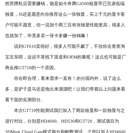
然而攒机店需要赚钱，饶是如今奔腾G4500核显早已完虐低端
独显，JS还是愿意向你推荐这么一张独显，买上千元的显卡客
户可能不愿意，但一说加个两三百有张独显性能更高，很多人
也就加了，毕竟多卖一张卡多赚一份钱嘛！
说到GT610卖得好，很多人可能不觑了，不信你去查查淘
宝京东呗，这还不算线下渠道和OEM的量呢！这点也可能是厂
商会推GT710的一个原因。
存在即合理，看来需求一直有！勿分国内外，说了这么
多，是驴子是马还是拖出来溜溜吧！让我们带着以上问题来看
看下面的实测部分。
本次GT710性能测试我们加入了两款核显和一款独显与之
进行对比，分别是HD4600、HD530和GT720，测试项目为
3DMark Cloud Gate模式跑分和帧数测试。之所以加入HD4600