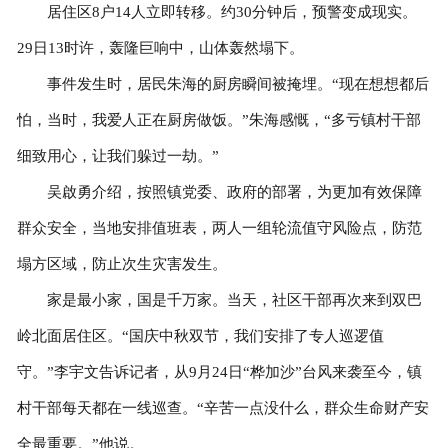
居住区8户14人立即转移。约30分钟后，预警变成现实。
29日13时许，轰隆巨响中，山体轰然塌下。
事件发生时，居民朱海的厨房瞬间被掩埋。“现在想想都后
怕，当时，我爱人正在厨房做饭。”朱海感慨，“多亏镇村干部
细致用心，让我们躲过一劫。”
吴啟勇介绍，按照镇党委、政府的部署，为更加有效保障
群众安全，当地安排值班表，两人一组轮流值守风险点，防范
塌方区域，防止次生灾害发生。
家是最小家，国是千万家。当天，社区干部再次来到双巴
岭北面居住区。“国庆中秋双节，我们安排了专人巡逻值
守。”李宇文告诉记者，从9月24日“桦加沙”台风来袭至今，镇
村干部每天都在一线巡查。“辛苦一点没什么，群众生命财产安
全最重要。”他说。