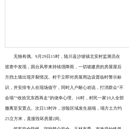
无独有偶。9月29日15时，陆川县沙坡镇北安村监测员在
巡查中发现，因台风带来持续强降雨，一切坡建房的房屋屋后
方挡土墙出现开裂情况。村干立即对房屋周边设置临时警示标
识，并安排专人在现场值守，同时入户耐心劝说，打消群众“不
会塌”“收拾完东西再走”的侥幸心理。16时，村民一家10人全部
撤离至安置点。次日13时许，涉险区域发生崩塌，塌方土方约
25立方米，直接毁坏房屋2间。
筑牢安全防线，守护群众安全。玉林市委、市政府始终坚