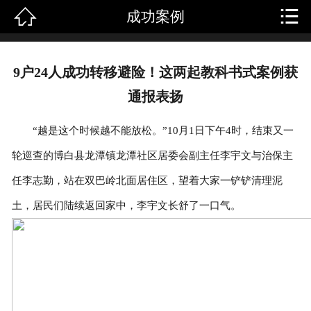


成功案例
首页
关于我们
9户24人成功转移避险！这两起教科书式案例获
产品中心
通报表扬
新闻中心
“越是这个时候越不能放松。”10月1日下午4时，结束又一
轮巡查的博白县龙潭镇龙潭社区居委会副主任李宇文与治保主
成功案例
任李志勤，站在双巴岭北面居住区，望着大家一铲铲清理泥
人才招聘
土，居民们陆续返回家中，李宇文长舒了一口气。
客户留言
联系我们