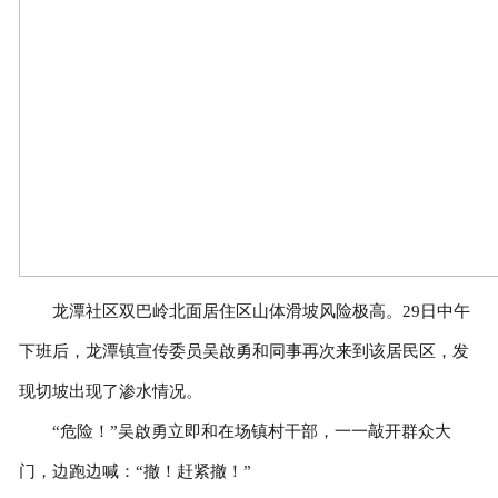
龙潭社区双巴岭北面居住区山体滑坡风险极高。29日中午
下班后，龙潭镇宣传委员吴啟勇和同事再次来到该居民区，发
现切坡出现了渗水情况。
“危险！”吴啟勇立即和在场镇村干部，一一敲开群众大
门，边跑边喊：“撤！赶紧撤！”