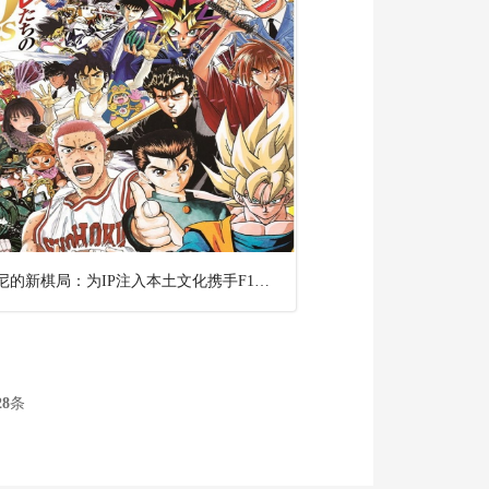
迪士尼的新棋局：为IP注入本土文化携手F1抢年轻消费者
28
条