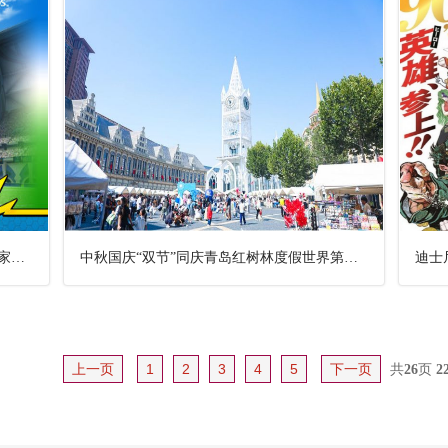
人民日报评论员：继续用好历史经验把国家建设得更好——论学习贯彻习在庆祝中华人民共
中秋国庆“双节”同庆青岛红树林度假世界第二届蔚蓝生活节启幕
上一页
1
2
3
4
5
下一页
共
26
页
2