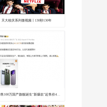
天大校庆系列微视频丨130秒130年
5天销售100万国产旗舰诞生“新爆款”起售价4499元！